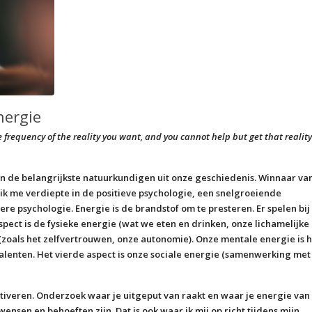
nergie
he frequency of the reality you want, and you cannot help but get that reality
n van de belangrijkste natuurkundigen uit onze geschiedenis. Winnaar va
n ik me verdiepte in de positieve psychologie, een snelgroeiende
re psychologie. Energie is de brandstof om te presteren. Er spelen bij
spect is de fysieke energie (wat we eten en drinken, onze lichamelijke
zoals het zelfvertrouwen, onze autonomie). Onze mentale energie is h
talenten. Het vierde aspect is onze sociale energie (samenwerking met
ctiveren. Onderzoek waar je uitgeput van raakt en waar je energie van
wensen en behoeften zijn. Dat is ook waar ik mij op richt tijdens mijn