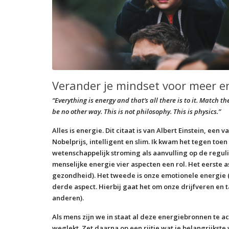
Verander je mindset voor meer e
“Everything is energy and that’s all there is to it. Match t
be no other way. This is not philosophy. This is physics.”
Alles is energie. Dit citaat is van Albert Einstein, ee
Nobelprijs, intelligent en slim. Ik kwam het tegen toe
wetenschappelijk stroming als aanvulling op de regulie
menselijke energie vier aspecten een rol. Het eerste a
gezondheid). Het tweede is onze emotionele energie (
derde aspect. Hierbij gaat het om onze drijfveren en 
anderen).
Als mens zijn we in staat al deze energiebronnen te a
weglekt. Zet daarna op een rijtje wat je belangrijkste 