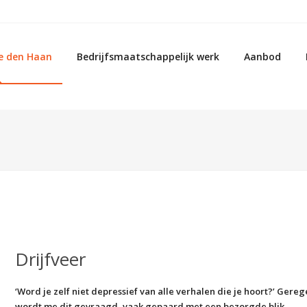
e den Haan
Bedrijfsmaatschappelijk werk
Aanbod
Drijfveer
‘Word je zelf niet depressief van alle verhalen die je hoort?’ Gereg
wordt me dit gevraagd, vaak gepaard met een bezorgde blik.