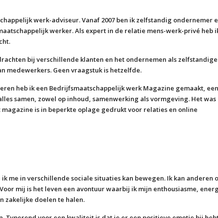
tschappelijk werk-adviseur. Vanaf 2007 ben ik zelfstandig ondernemer 
smaatschappelijk werker. Als expert in de relatie mens-werk-privé heb i
cht.
rachten bij verschillende klanten en het ondernemen als zelfstandige
van medewerkers. Geen vraagstuk is hetzelfde.
ieren heb ik een Bedrijfsmaatschappelijk werk Magazine gemaakt, ee
alles samen, zowel op inhoud, samenwerking als vormgeving. Het was
t magazine is in beperkte oplage gedrukt voor relaties en online
ik me in verschillende sociale situaties kan bewegen. Ik kan anderen 
Voor mij is het leven een avontuur waarbij ik mijn enthousiasme, ener
 zakelijke doelen te halen.
. Typerend voor een kwaliteit is dat je er een positieve emotie bij hebt