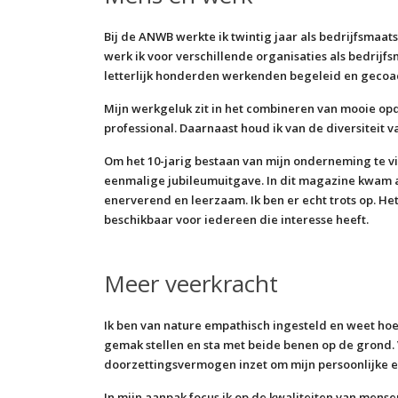
Bij de ANWB werkte ik twintig jaar als bedrijfsmaa
werk ik voor verschillende organisaties als bedrijf
letterlijk honderden werkenden begeleid en gecoa
Mijn werkgeluk zit in het combineren van mooie opd
professional. Daarnaast houd ik van de diversiteit 
Om het 10-jarig bestaan van mijn onderneming te v
eenmalige jubileumuitgave. In dit magazine kwam 
enerverend en leerzaam. Ik ben er echt trots op. He
beschikbaar voor iedereen die interesse heeft.
Meer veerkracht
Ik ben van nature empathisch ingesteld en weet hoe 
gemak stellen en sta met beide benen op de grond. 
doorzettingsvermogen inzet om mijn persoonlijke en
In mijn aanpak focus ik op de kwaliteiten van mensen