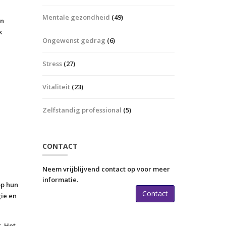
Mentale gezondheid
(49)
en
k
Ongewenst gedrag
(6)
Stress
(27)
Vitaliteit
(23)
n
Zelfstandig professional
(5)
CONTACT
Neem vrijblijvend contact op voor meer
informatie.
op hun
Contact
gie en
. Het