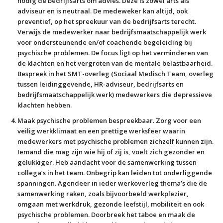
nodig de bedrijfsarts om advies. Deze is zowel arts als
adviseur en is neutraal. De medeweker kan altijd, ook
preventief, op het spreekuur van de bedrijfsarts terecht.
Verwijs de medewerker naar bedrijfsmaatschappelijk werk
voor ondersteunende en/of coachende begeleiding bij
psychische problemen. De focus ligt op het verminderen van
de klachten en het vergroten van de mentale belastbaarheid.
Bespreek in het SMT-overleg (Sociaal Medisch Team, overleg
tussen leidinggevende, HR-adviseur, bedrijfsarts en
bedrijfsmaatschappelijk werk) medewerkers die depressieve
klachten hebben.
Maak psychische problemen bespreekbaar
. Zorg voor een
veilig werkklimaat en een prettige werksfeer waarin
medewerkers met psychische problemen zichzelf kunnen zijn.
Iemand die mag zijn wie hij of zij is, voelt zich gezonder en
gelukkiger. Heb aandacht voor de samenwerking tussen
collega’s in het team. Onbegrip kan leiden tot onderliggende
spanningen. Agendeer in ieder werkoverleg thema’s die de
samenwerking raken, zoals bijvoorbeeld werkplezier,
omgaan met werkdruk, gezonde leefstijl, mobiliteit en ook
psychische problemen. Doorbreek het taboe en maak de