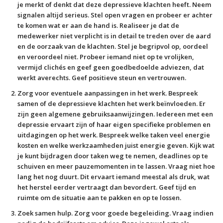
je merkt of denkt dat deze depressieve klachten heeft. Neem
signalen altijd serieus. Stel open vragen en probeer er achter
te komen wat er aan de hand is. Realiseer je dat de
medewerker niet verplicht is in detail te treden over de aard
en de oorzaak van de klachten. Stel je begripvol op, oordeel
en veroordeel niet. Probeer iemand niet op te vrolijken,
vermijd clichés en geef geen goedbedoelde adviezen, dat
werkt averechts. Geef positieve steun en vertrouwen.
Zorg voor eventuele aanpassingen in het werk
. Bespreek
samen of de depressieve klachten het werk beïnvloeden. Er
zijn geen algemene gebruiksaanwijzingen. Iedereen met een
depressie ervaart zijn of haar eigen specifieke problemen en
uitdagingen op het werk. Bespreek welke taken veel energie
kosten en welke werkzaamheden juist energie geven. Kijk wat
je kunt bijdragen door taken weg te nemen, deadlines op te
schuiven en meer pauzemomenten in te lassen. Vraag niet hoe
lang het nog duurt. Dit ervaart iemand meestal als druk, wat
het herstel eerder vertraagt dan bevordert. Geef tijd en
ruimte om de situatie aan te pakken en op te lossen.
Zoek samen hulp
. Zorg voor goede begeleiding. Vraag indien