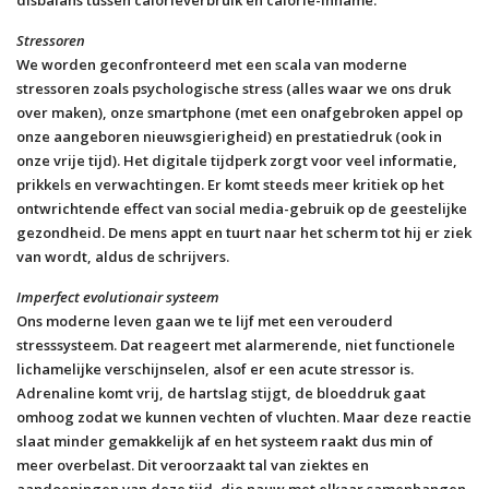
Stressoren
We worden geconfronteerd met een scala van moderne
stressoren zoals psychologische stress (alles waar we ons druk
over maken), onze smartphone (met een onafgebroken appel op
onze aangeboren nieuwsgierigheid) en prestatiedruk (ook in
onze vrije tijd). Het digitale tijdperk zorgt voor veel informatie,
prikkels en verwachtingen. Er komt steeds meer kritiek op het
ontwrichtende effect van social media-gebruik op de geestelijke
gezondheid. De mens appt en tuurt naar het scherm tot hij er ziek
van wordt, aldus de schrijvers.
Imperfect evolutionair systeem
Ons moderne leven gaan we te lijf met een verouderd
stresssysteem. Dat reageert met alarmerende, niet functionele
lichamelijke verschijnselen, alsof er een acute stressor is.
Adrenaline komt vrij, de hartslag stijgt, de bloeddruk gaat
omhoog zodat we kunnen vechten of vluchten. Maar deze reactie
slaat minder gemakkelijk af en het systeem raakt dus min of
meer overbelast. Dit veroorzaakt tal van ziektes en
aandoeningen van deze tijd, die nauw met elkaar samenhangen.