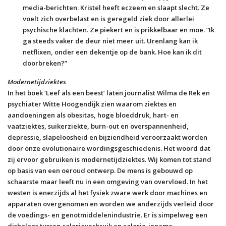
media-berichten. Kristel heeft eczeem en slaapt slecht. Ze
voelt zich overbelast en is geregeld ziek door allerlei
psychische klachten. Ze piekert en is prikkelbaar en moe. “Ik
ga steeds vaker de deur niet meer uit. Urenlang kan ik
netflixen, onder een dekentje op de bank. Hoe kan ik dit
doorbreken?”
Modernetijdziektes
In het boek ‘Leef als een beest’ laten journalist Wilma de Rek en
psychiater Witte Hoogendijk zien waarom ziektes en
aandoeningen als obesitas, hoge bloeddruk, hart- en
vaatziektes, suikerziekte, burn-out en overspannenheid,
depressie, slapeloosheid en bijziendheid veroorzaakt worden
door onze evolutionaire wordingsgeschiedenis. Het woord dat
zij ervoor gebruiken is modernetijdziektes. Wij komen tot stand
op basis van een oeroud ontwerp. De mens is gebouwd op
schaarste maar leeft nu in een omgeving van overvloed. In het
westen is enerzijds al het fysiek zware werk door machines en
apparaten overgenomen en worden we anderzijds verleid door
de voedings- en genotmiddelenindustrie. Er is simpelweg een
disbalans tussen calorieverbruik en calorie-inname.