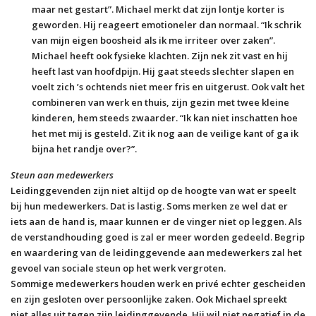
maar net gestart”. Michael merkt dat zijn lontje korter is
geworden. Hij reageert emotioneler dan normaal. “Ik schrik
van mijn eigen boosheid als ik me irriteer over zaken”.
Michael heeft ook fysieke klachten. Zijn nek zit vast en hij
heeft last van hoofdpijn. Hij gaat steeds slechter slapen en
voelt zich ’s ochtends niet meer fris en uitgerust. Ook valt het
combineren van werk en thuis, zijn gezin met twee kleine
kinderen, hem steeds zwaarder. “Ik kan niet inschatten hoe
het met mij is gesteld. Zit ik nog aan de veilige kant of ga ik
bijna het randje over?”.
Steun aan medewerkers
Leidinggevenden zijn niet altijd op de hoogte van wat er speelt
bij hun medewerkers. Dat is lastig. Soms merken ze wel dat er
iets aan de hand is, maar kunnen er de vinger niet op leggen. Als
de verstandhouding goed is zal er meer worden gedeeld. Begrip
en waardering van de leidinggevende aan medewerkers zal het
gevoel van sociale steun op het werk vergroten.
Sommige medewerkers houden werk en privé echter gescheiden
en zijn gesloten over persoonlijke zaken. Ook Michael spreekt
niet alles uit tegen zijn leidinggevende. Hij wil niet negatief in de