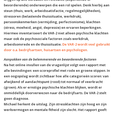
bevorderende) onderwerpen die een rol spelen. Denk hierbij aan
steun (thuis, werk, arbeidssatisfactie, regelmogelijkheden),
stressoren (belastende thuissituatie, werkdruk),
persoonskenmerken (vermijding, perfectionisme), klachten
(stress, moeheid, angst, depressie) en ervaren beperkingen.
Hiermee inventariseert de VAR-2 niet alleen psychische klachten
maar ook de psychosociale factoren zoals werkdruk,
arbeidsonvrede en de thuissituatie.
De VAR-2 wordt veel gebruikt
door o.a. bedrijfsartsen, huisartsen en psychologen.
Aanpakken van de belemmerende en bevorderende factoren
Na het online invullen van de vragenlijst volgt een rapport met
alle bevindingen: een scoreprofiel met rode en groene stippen. In
een oogopslag wordt zichtbaar hoe alle categorieën scoren: van
afwijkend of aandachtspunt (rood) tot normaal of veerkracht
(groen). Als er ernstige psychische klachten blijken, wordt er
onmiddellijk doorverwezen naar de bedrijfsarts. De VAR-2 stelt
geen diagnose.
Michael herkent de uitslag. Zijn stressklachten zijn hoog en zijn
werkvermogen en mentale fitheid zijn slecht. Het rapport geeft