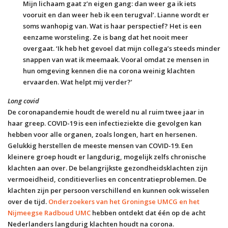
Mijn lichaam gaat z’n eigen gang: dan weer ga ik iets
vooruit en dan weer heb ik een terugval’. Lianne wordt er
soms wanhopig van. Wat is haar perspectief? Het is een
eenzame worsteling. Ze is bang dat het nooit meer
overgaat. ‘Ik heb het gevoel dat mijn collega’s steeds minder
snappen van wat ik meemaak. Vooral omdat ze mensen in
hun omgeving kennen die na corona weinig klachten
ervaarden. Wat helpt mij verder?’
Long covid
De coronapandemie houdt de wereld nu al ruim twee jaar in
haar greep. COVID-19 is een infectieziekte die gevolgen kan
hebben voor alle organen, zoals longen, hart en hersenen.
Gelukkig herstellen de meeste mensen van COVID-19. Een
kleinere groep houdt er langdurig, mogelijk zelfs chronische
klachten aan over. De belangrijkste gezondheidsklachten zijn
vermoeidheid, conditieverlies en concentratieproblemen. De
klachten zijn per persoon verschillend en kunnen ook wisselen
over de tijd.
Onderzoekers van het Groningse UMCG en het
Nijmeegse Radboud UMC
hebben ontdekt dat één op de acht
Nederlanders langdurig klachten houdt na corona.